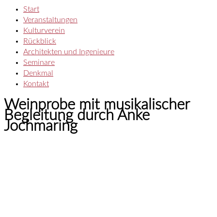
Start
Veranstaltungen
Kulturverein
Rückblick
Architekten und Ingenieure
Seminare
Denkmal
Kontakt
Weinprobe mit musikalischer
Begleitung durch Anke
Jochmaring