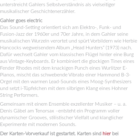
unterstreicht Gahlers Selbstverständnis als vielseitiger
musikalischer Geschichtenerzähler.
Gahler goes electric
Das Sound-Setting orientiert sich am Elektro-, Funk- und
Fusion-Jazz der 1960er und 70er Jahre, in dem Gahler seine
musikalischen Wurzeln verortet und spürt Vorbildern wie Herbie
Hancocks wegweisendem Album „Head Hunters“ (1973) nach.
Dafür wechselt Gahler vom klassischen Flügel hinter eine Burg
aus Vintage-Keyboards. Er kombiniert die glockigen Tines eines
Fender Rhodes mit dem knackigen Punch eines Wurlitzer E-
Pianos, mischt das schwebende Vibrato einer Hammond B-3-
Orgel mit den warmen Lead-Sounds eines Moog-Synthesizers
und setzt i-Tüpfelchen mit dem silbrigen Klang eines Hohner
String Performers.
Gemeinsam mit einem Ensemble exzellenter Musiker – u. a.
Denis Gäbel am Tenorsax –entsteht ein Programm voller
dynamischer Grooves, stilistischer Vielfalt und klanglicher
Experimente mit modernen Sounds.
Der Karten-Vorverkauf ist gestartet. Karten sind
hier
bei