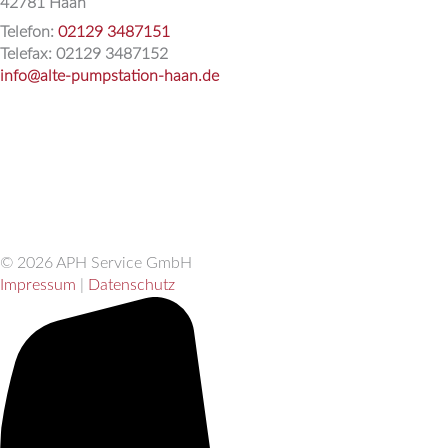
42781 Haan
Telefon:
02129 3487151
Telefax: 02129 3487152
info@alte-pumpstation-haan.de
© 2026 APH Service GmbH
Impressum
|
Datenschutz